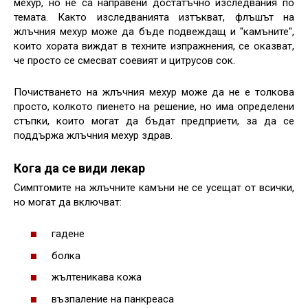
мехур, но не са направени достатъчно изследвания по
темата. Както изследванията изтъкват, флъшът на
жлъчния мехур може да бъде подвеждащ и "камъните",
които хората виждат в техните изпражнения, се оказват,
че просто се смесват соевият и цитрусов сок.
Почистването на жлъчния мехур може да не е толкова
просто, колкото пиенето на решение, но има определени
стъпки, които могат да бъдат предприети, за да се
поддържа жлъчния мехур здрав.
Кога да се види лекар
Симптомите на жлъчните камъни не се усещат от всички,
но могат да включват:
гадене
болка
жълтеникава кожа
възпаление на панкреаса