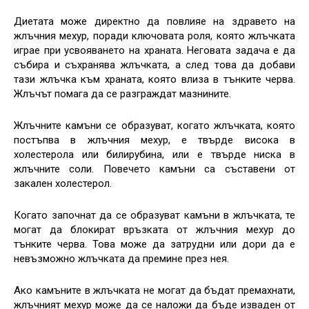
Диетата може директно да повлияе на здравето на
жлъчния мехур, поради ключовата роля, която жлъчката
играе при усвояването на храната. Неговата задача е да
събира и съхранява жлъчката, а след това да добави
тази жлъчка към храната, която влиза в тънките черва.
Жлъчът помага да се разграждат мазнините.
Жлъчните камъни се образуват, когато жлъчката, която
постъпва в жлъчния мехур, е твърде висока в
холестерола или билирубина, или е твърде ниска в
жлъчните соли. Повечето камъни са съставени от
закален холестерол.
Когато започнат да се образуват камъни в жлъчката, те
могат да блокират връзката от жлъчния мехур до
тънките черва. Това може да затрудни или дори да е
невъзможно жлъчката да премине през нея.
Ако камъните в жлъчката не могат да бъдат премахнати,
жлъчният мехур може да се наложи да бъде изваден от