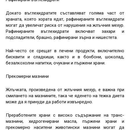
Докато въглехидратите съставляват голяма част от
храната, която хората ядат, рафинираните въглехидрати
могат да увеличат риска от нарушения на жлъчния мехур.
Рафинираните въглехидрати включват захари и
подсладители, брашно, рафинирани зърна и нишестета.
Най-често се срещат в печени продукти, включително
бисквити и сладкиши, както и в бонбони, шоколад,
безалкохолни напитки, очукани и пържени храни.
Прекомерни мазнини
Жлъчката, произведена от жлъчния мехур, е важна при
смилането на мазнините, така че яденето на тежка диета
може да я принуди да работи извънредно.
Преработените храни с високо съдържание на транс-
мазнини, хидрогенирани масла, пържени храни и
прекомерно наситени животински мазнини могат да