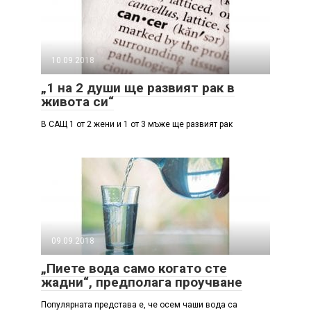
10.09.2018
„1 на 2 души ще развият рак в
живота си“
В САЩ 1 от 2 жени и 1 от 3 мъже ще развият рак
09.09.2018
„Пиете вода само когато сте
жадни“, предполага проучване
Популярната представа е, че осем чаши вода са