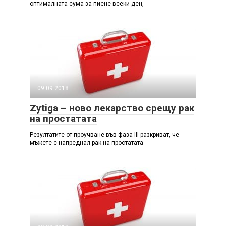
оптималната сума за пиене всеки ден,
09.09.2018
Zytiga – ново лекарство срещу рак
на простатата
Резултатите от проучване във фаза III разкриват, че
мъжете с напреднал рак на простатата