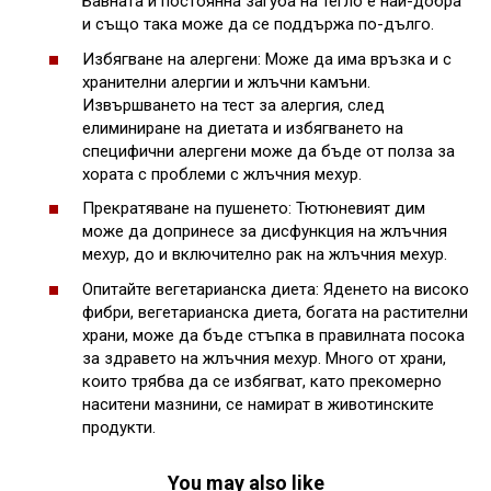
Бавната и постоянна загуба на тегло е най-добра
и също така може да се поддържа по-дълго.
Избягване на алергени: Може да има връзка и с
хранителни алергии и жлъчни камъни.
Извършването на тест за алергия, след
елиминиране на диетата и избягването на
специфични алергени може да бъде от полза за
хората с проблеми с жлъчния мехур.
Прекратяване на пушенето: Тютюневият дим
може да допринесе за дисфункция на жлъчния
мехур, до и включително рак на жлъчния мехур.
Опитайте вегетарианска диета: Яденето на високо
фибри, вегетарианска диета, богата на растителни
храни, може да бъде стъпка в правилната посока
за здравето на жлъчния мехур. Много от храни,
които трябва да се избягват, като прекомерно
наситени мазнини, се намират в животинските
продукти.
You may also like