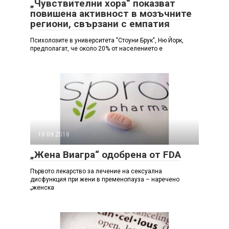
„Чувствителни хора“ показват
повишена активност в мозъчните
региони, свързани с емпатия
Психолозите в университета "Стоуни Брук", Ню Йорк,
предполагат, че около 20% от населението е
10.09.2018
„Жена Виагра“ одобрена от FDA
Първото лекарство за лечение на сексуална
дисфункция при жени в пременопауза – наречено
„женска