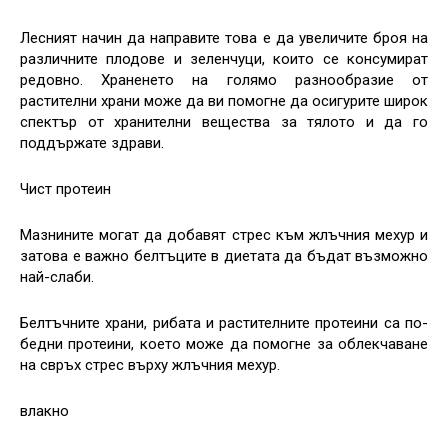
Лесният начин да направите това е да увеличите броя на
различните плодове и зеленчуци, които се консумират
редовно. Храненето на голямо разнообразие от
растителни храни може да ви помогне да осигурите широк
спектър от хранителни вещества за тялото и да го
поддържате здрави.
Чист протеин
Мазнините могат да добавят стрес към жлъчния мехур и
затова е важно белтъците в диетата да бъдат възможно
най-слаби.
Белтъчните храни, рибата и растителните протеини са по-
бедни протеини, което може да помогне за облекчаване
на свръх стрес върху жлъчния мехур.
влакно