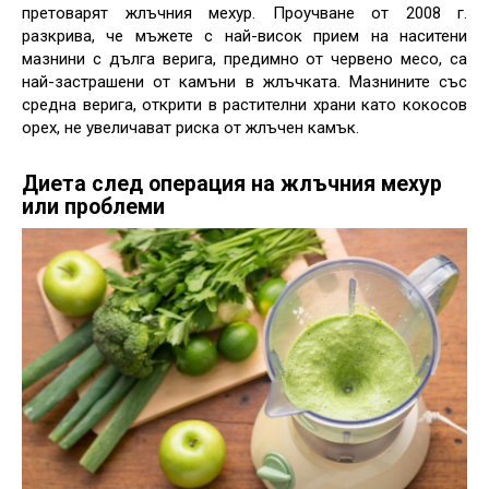
претоварят жлъчния мехур. Проучване от 2008 г.
разкрива, че мъжете с най-висок прием на наситени
мазнини с дълга верига, предимно от червено месо, са
най-застрашени от камъни в жлъчката. Мазнините със
средна верига, открити в растителни храни като кокосов
орех, не увеличават риска от жлъчен камък.
Диета след операция на жлъчния мехур
или проблеми