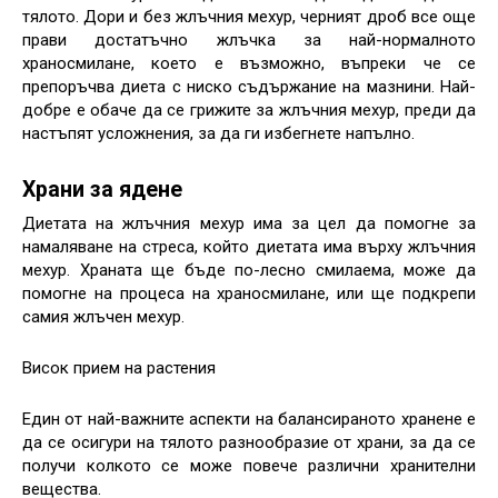
тялото. Дори и без жлъчния мехур, черният дроб все още
прави достатъчно жлъчка за най-нормалното
храносмилане, което е възможно, въпреки че се
препоръчва диета с ниско съдържание на мазнини. Най-
добре е обаче да се грижите за жлъчния мехур, преди да
настъпят усложнения, за да ги избегнете напълно.
Храни за ядене
Диетата на жлъчния мехур има за цел да помогне за
намаляване на стреса, който диетата има върху жлъчния
мехур. Храната ще бъде по-лесно смилаема, може да
помогне на процеса на храносмилане, или ще подкрепи
самия жлъчен мехур.
Висок прием на растения
Един от най-важните аспекти на балансираното хранене е
да се осигури на тялото разнообразие от храни, за да се
получи колкото се може повече различни хранителни
вещества.