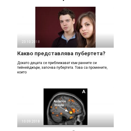
23.10.2018
Какво представлява пубертета?
Докато децата се приближават към ранните си
тийнейджъри, започва пубертета. Това са промените,
които
10.09.2018