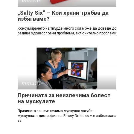
09.09.2018
„Salty Six“ – Кои храни трябва да
избягваме?
Консумирането на твърде много сол може да доведе до
редица здравословни проблеми, включително проблеми
09.09.2018
Причината за неизлечима болест
на мускулите
Причината за неизлечима мускулна загуба –
мускулната дистрофия на Emery-Dreifuss – е забелязана
за