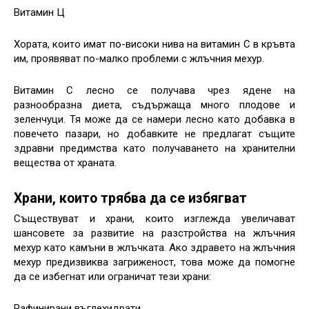
Витамин Ц
Хората, които имат по-високи нива на витамин С в кръвта
им, проявяват по-малко проблеми с жлъчния мехур.
Витамин С лесно се получава чрез ядене на
разнообразна диета, съдържаща много плодове и
зеленчуци. Тя може да се намери лесно като добавка в
повечето пазари, но добавките не предлагат същите
здравни предимства като получаването на хранителни
вещества от храната.
Храни, които трябва да се избягват
Съществуват и храни, които изглежда увеличават
шансовете за развитие на разстройства на жлъчния
мехур като камъни в жлъчката. Ако здравето на жлъчния
мехур предизвиква загриженост, това може да помогне
да се избегнат или ограничат тези храни:
Рафинирани въглехидрати