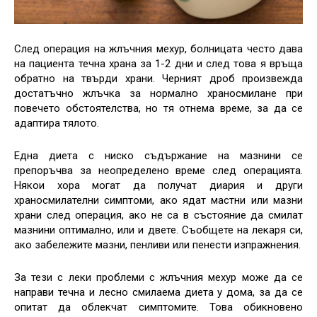
След операция на жлъчния мехур, болницата често дава
на пациента течна храна за 1-2 дни и след това я връща
обратно на твърди храни. Черният дроб произвежда
достатъчно жлъчка за нормално храносмилане при
повечето обстоятелства, но тя отнема време, за да се
адаптира тялото.
Една диета с ниско съдържание на мазнини се
препоръчва за неопределено време след операцията.
Някои хора могат да получат диария и други
храносмилателни симптоми, ако ядат мастни или мазни
храни след операция, ако не са в състояние да смилат
мазнини оптимално, или и двете. Съобщете на лекаря си,
ако забележите мазни, пенливи или пенести изпражнения.
За тези с леки проблеми с жлъчния мехур може да се
направи течна и лесно смилаема диета у дома, за да се
опитат да облекчат симптомите. Това обикновено