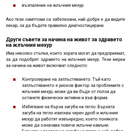
възпаление на жлъчния мехур
Ако тези симптоми са забелязани, най-добре е да видите
лекар, за да бъдете правилно диагностицирани.
Други съвети за начина на живот за здравето
на жлъчния мехур
Има няколко стъпки, които хората могат да предприемат,
за да подобрят здравето на жлъчния мехур. Тези мерки
за начина на живот включват следното:
Контролиране на затлъстяването: Тъй като
затлъстяването е рисков фактор за проблемите с
жлъчния мехур, може да ви бъде от полза да
останете физически активни и във форма.
Избягване на бърза загуба на тегло: Бързата
загуба на тегло изисква черен дроб и жлъчния
мехур да работят извънредно, което понякога
може да означава повече жлъчни камъни.