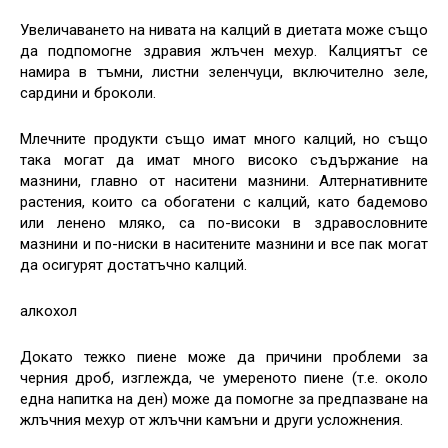
Увеличаването на нивата на калций в диетата може също
да подпомогне здравия жлъчен мехур. Калциятът се
намира в тъмни, листни зеленчуци, включително зеле,
сардини и броколи.
Млечните продукти също имат много калций, но също
така могат да имат много високо съдържание на
мазнини, главно от наситени мазнини. Алтернативните
растения, които са обогатени с калций, като бадемово
или ленено мляко, са по-високи в здравословните
мазнини и по-ниски в наситените мазнини и все пак могат
да осигурят достатъчно калций.
алкохол
Докато тежко пиене може да причини проблеми за
черния дроб, изглежда, че умереното пиене (т.е. около
една напитка на ден) може да помогне за предпазване на
жлъчния мехур от жлъчни камъни и други усложнения.