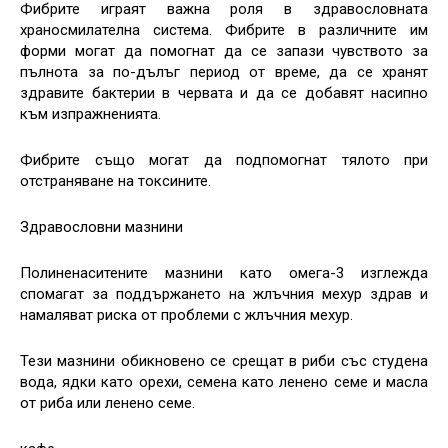
Фибрите играят важна роля в здравословната
храносмилателна система. Фибрите в различните им
форми могат да помогнат да се запази чувството за
пълнота за по-дълъг период от време, да се хранят
здравите бактерии в червата и да се добавят насипно
към изпражненията.
Фибрите също могат да подпомогнат тялото при
отстраняване на токсините.
Здравословни мазнини
Полиненаситените мазнини като омега-3 изглежда
спомагат за поддържането на жлъчния мехур здрав и
намаляват риска от проблеми с жлъчния мехур.
Тези мазнини обикновено се срещат в риби със студена
вода, ядки като орехи, семена като ленено семе и масла
от риба или ленено семе.