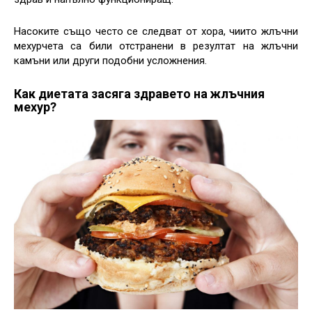
Насоките също често се следват от хора, чиито жлъчни
мехурчета са били отстранени в резултат на жлъчни
камъни или други подобни усложнения.
Как диетата засяга здравето на жлъчния
мехур?