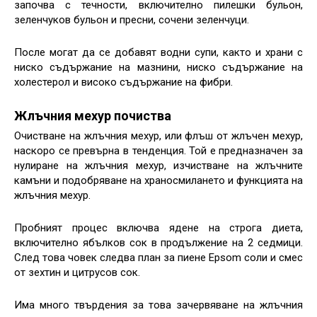
започва с течности, включително пилешки бульон,
зеленчуков бульон и пресни, сочени зеленчуци.
После могат да се добавят водни супи, както и храни с
ниско съдържание на мазнини, ниско съдържание на
холестерол и високо съдържание на фибри.
Жлъчния мехур почиства
Очистване на жлъчния мехур, или флъш от жлъчен мехур,
наскоро се превърна в тенденция. Той е предназначен за
нулиране на жлъчния мехур, изчистване на жлъчните
камъни и подобряване на храносмилането и функцията на
жлъчния мехур.
Пробният процес включва ядене на строга диета,
включително ябълков сок в продължение на 2 седмици.
След това човек следва план за пиене Epsom соли и смес
от зехтин и цитрусов сок.
Има много твърдения за това зачервяване на жлъчния