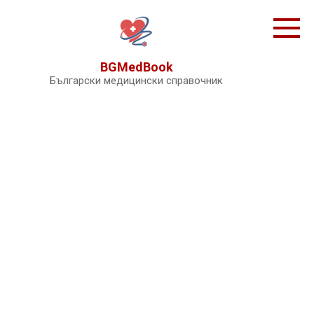
Skip
to
content
BGMedBook
Български медицински справочник