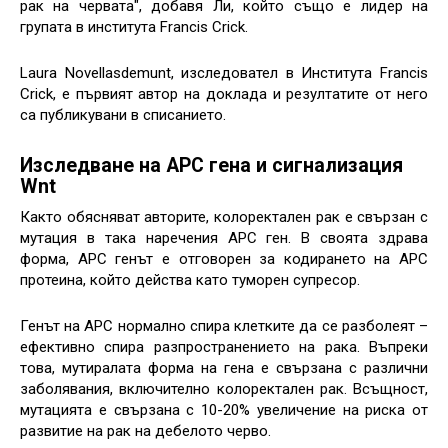
рак на червата", добавя Ли, който също е лидер на
групата в института Francis Crick.
Laura Novellasdemunt, изследовател в Института Francis
Crick, е първият автор на доклада и резултатите от него
са публикувани в списанието.
Изследване на APC гена и сигнализация
Wnt
Както обясняват авторите, колоректален рак е свързан с
мутация в така наречения APC ген. В своята здрава
форма, APC генът е отговорен за кодирането на APC
протеина, който действа като туморен супресор.
Генът на АРС нормално спира клетките да се разболеят –
ефективно спира разпространението на рака. Въпреки
това, мутиралата форма на гена е свързана с различни
заболявания, включително колоректален рак. Всъщност,
мутацията е свързана с 10-20% увеличение на риска от
развитие на рак на дебелото черво.