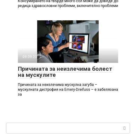
Консумирането на твърде много сол може да доведе до
редица здравословни проблеми, включително проблеми
09.09.2018
Причината за неизлечима болест
на мускулите
Причината за неизлечима мускулна загуба –
мускулната дистрофия на Emery-Dreifuss – е забелязана
за
Search: