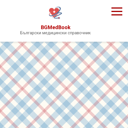
Skip
to
content
BGMedBook
Български медицински справочник