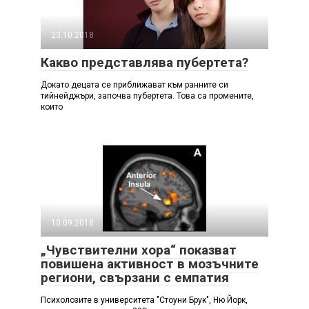
23.10.2018
Какво представлява пубертета?
Докато децата се приближават към ранните си
тийнейджъри, започва пубертета. Това са промените,
които
10.09.2018
„Чувствителни хора“ показват
повишена активност в мозъчните
региони, свързани с емпатия
Психолозите в университета "Стоуни Брук", Ню Йорк,