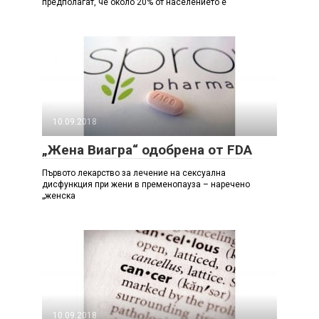
предполагат, че около 20% от населението е
10.09.2018
„Жена Виагра“ одобрена от FDA
Първото лекарство за лечение на сексуална
дисфункция при жени в пременопауза – наречено
„женска
10.09.2018