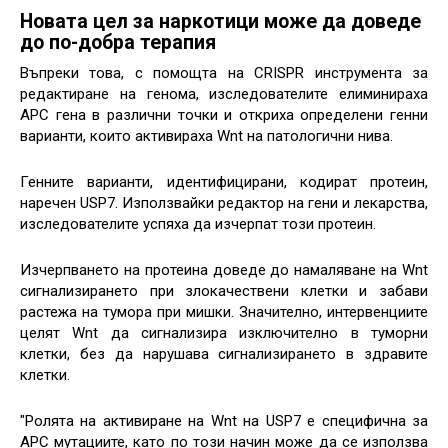
Новата цел за наркотици може да доведе
до по-добра терапия
Въпреки това, с помощта на CRISPR инструмента за
редактиране на генома, изследователите елиминираха
APC гена в различни точки и откриха определени генни
варианти, които активираха Wnt на патологични нива.
Генните варианти, идентифицирани, кодират протеин,
наречен USP7. Използвайки редактор на гени и лекарства,
изследователите успяха да изчерпат този протеин.
Изчерпването на протеина доведе до намаляване на Wnt
сигнализирането при злокачествени клетки и забави
растежа на тумора при мишки. Значително, интервенциите
целят Wnt да сигнализира изключително в туморни
клетки, без да нарушава сигнализирането в здравите
клетки.
"Ролята на активиране на Wnt на USP7 е специфична за
APC мутациите, като по този начин може да се използва