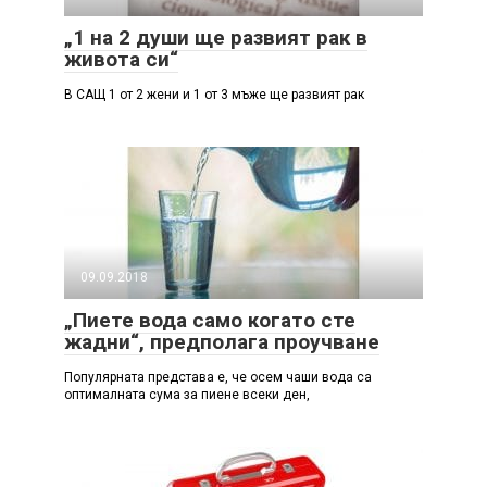
„1 на 2 души ще развият рак в
живота си“
В САЩ 1 от 2 жени и 1 от 3 мъже ще развият рак
09.09.2018
„Пиете вода само когато сте
жадни“, предполага проучване
Популярната представа е, че осем чаши вода са
оптималната сума за пиене всеки ден,