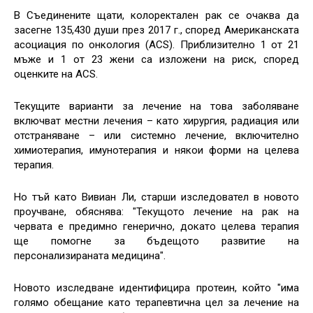
В Съединените щати, колоректален рак се очаква да
засегне 135,430 души през 2017 г., според Американската
асоциация по онкология (ACS). Приблизително 1 от 21
мъже и 1 от 23 жени са изложени на риск, според
оценките на ACS.
Текущите варианти за лечение на това заболяване
включват местни лечения – като хирургия, радиация или
отстраняване – или системно лечение, включително
химиотерапия, имунотерапия и някои форми на целева
терапия.
Но тъй като Вивиан Ли, старши изследовател в новото
проучване, обяснява: "Текущото лечение на рак на
червата е предимно генерично, докато целева терапия
ще помогне за бъдещото развитие на
персонализираната медицина".
Новото изследване идентифицира протеин, който "има
голямо обещание като терапевтична цел за лечение на