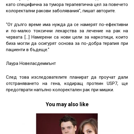
като специфична за тумора терапевтична цел за повечето
колоректални ракови заболявания", пишат авторите.
"От дълго време има нужда да се намерят по-ефективни
и по-малко токсични лекарства за лечение на рак на
червата […] Намерени са нови цели за наркотици, които
биха могли да осигурят основа за по-добра терапия при
пациенти в бъдеще."
Лаура Новеласдеммънт
След това изследователите планират да проучат дали
отстраняването на гена, кодиращ протеин USP7, ще
предотврати напълно колоректален рак при мишки.
You may also like