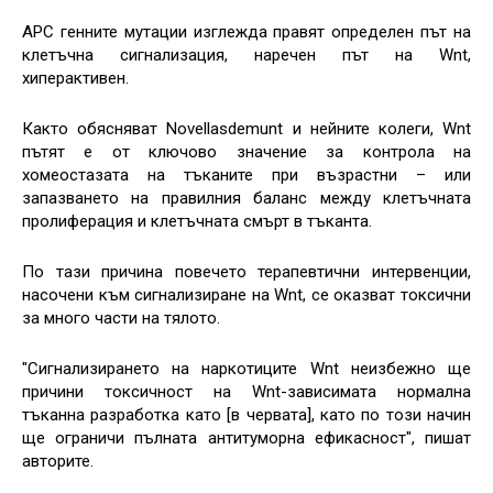
APC генните мутации изглежда правят определен път на
клетъчна сигнализация, наречен път на Wnt,
хиперактивен.
Както обясняват Novellasdemunt и нейните колеги, Wnt
пътят е от ключово значение за контрола на
хомеостазата на тъканите при възрастни – или
запазването на правилния баланс между клетъчната
пролиферация и клетъчната смърт в тъканта.
По тази причина повечето терапевтични интервенции,
насочени към сигнализиране на Wnt, се оказват токсични
за много части на тялото.
"Сигнализирането на наркотиците Wnt неизбежно ще
причини токсичност на Wnt-зависимата нормална
тъканна разработка като [в червата], като по този начин
ще ограничи пълната антитуморна ефикасност", пишат
авторите.