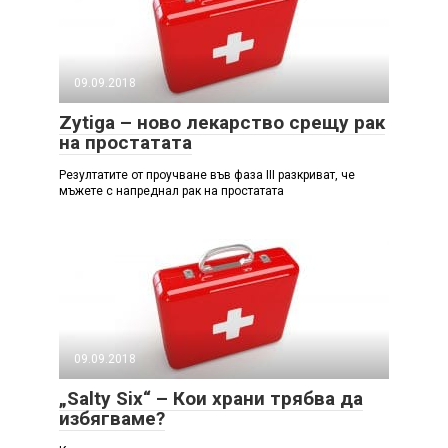
09.09.2018
Zytiga – ново лекарство срещу рак
на простатата
Резултатите от проучване във фаза III разкриват, че
мъжете с напреднал рак на простатата
09.09.2018
„Salty Six“ – Кои храни трябва да
избягваме?